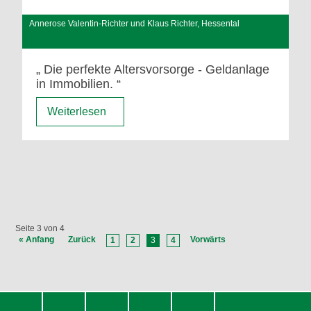
Annerose Valentin-Richter und Klaus Richter, Hessental
Die perfekte Altersvorsorge - Geldanlage
in Immobilien.
Weiterlesen
Seite 3 von 4
« Anfang
Zurück
Vorwärts
1
2
3
4