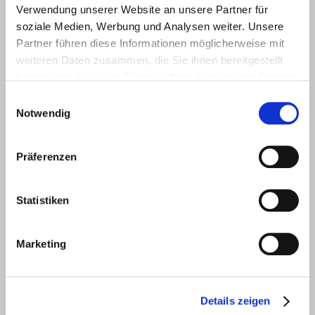
Verwendung unserer Website an unsere Partner für
soziale Medien, Werbung und Analysen weiter. Unsere
Partner führen diese Informationen möglicherweise mit
Ursula und Dietmar Schoch, Böblingen
weiteren Daten zusammen, die Sie ihnen bereitgestellt
haben oder die sie im Rahmen Ihrer Nutzung der Dienste
gesammelt haben.
Bei Röwisch in besten Händen.
Einwilligungsauswahl
Herzlichen Dank für die gute Bauleitung
Notwendig
des Projektes.
Weiterlesen
Präferenzen
Statistiken
Marketing
Details zeigen