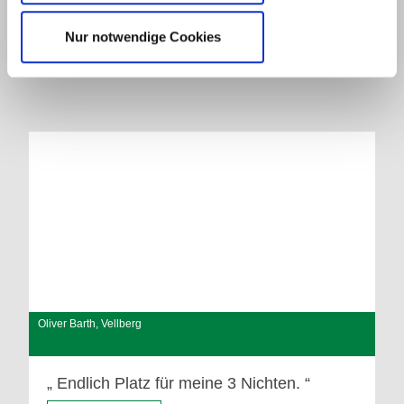
Die perfekte Kapitalanlage.
Nur notwendige Cookies
Weiterlesen
Oliver Barth, Vellberg
Endlich Platz für meine 3 Nichten.