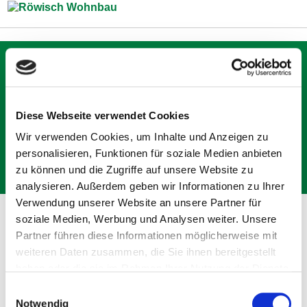
Zum Inhalt springen
Björn Riese, Schwäbisch
Hall
Diese Webseite verwendet Cookies
Wir verwenden Cookies, um Inhalte und Anzeigen zu
Zurück
personalisieren, Funktionen für soziale Medien anbieten
zu können und die Zugriffe auf unsere Website zu
analysieren. Außerdem geben wir Informationen zu Ihrer
Verwendung unserer Website an unsere Partner für
soziale Medien, Werbung und Analysen weiter. Unsere
Partner führen diese Informationen möglicherweise mit
weiteren Daten zusammen, die Sie ihnen bereitgestellt
haben oder die sie im Rahmen Ihrer Nutzung der Dienste
Die Firma Röwisch ist ein Energieeffizienzpionier mit
besonderem Augenmerk auf die Verbraucherwünsche und
gesammelt haben.
Einwilligungsauswahl
hervorragender Vernetzung mit dem Handwerk der Region.
Notwendig