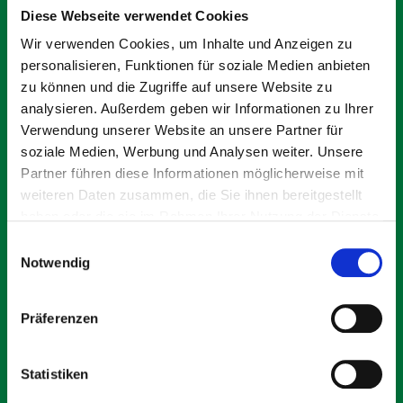
Diese Webseite verwendet Cookies
Anruf. Jetzt ganz unverbindlich einen Termin vereinbaren
und die Wohnung mit ihrer gigantischen Aussicht
Wir verwenden Cookies, um Inhalte und Anzeigen zu
genießen.
personalisieren, Funktionen für soziale Medien anbieten
zu können und die Zugriffe auf unsere Website zu
6 attraktive und lichtdurchflutete Neubauwohnungen,
analysieren. Außerdem geben wir Informationen zu Ihrer
eingebettet in eine unverbaubare Hanglage mit Weitsicht
Verwendung unserer Website an unsere Partner für
über Stuttgart, selbst im Gartengeschoss. Es entstehen
soziale Medien, Werbung und Analysen weiter. Unsere
anspruchsvolle Wohnungen mit Gärten, sonnigen
Partner führen diese Informationen möglicherweise mit
Balkonen und Dachterrassen. Alle Zugänge
weiteren Daten zusammen, die Sie ihnen bereitgestellt
natürlich barrierefrei über einen Aufzug
erreichbar. Energetisch und ökologisch auf dem
haben oder die sie im Rahmen Ihrer Nutzung der Dienste
neuesten Stand durch Photovoltaikanlage und
gesammelt haben.
Einwilligungsauswahl
effizienter Wärmepumpentechnik der neusten
Notwendig
Generation.
Präferenzen
Energiebedarfsausweis, A+, Endenergiebedarf 26,8
kWh/m² a, Strommix, BJ 2024
Statistiken