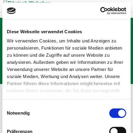
Zum Inhalt springen
Diese Webseite verwendet Cookies
Elvira und Alexander
Wir verwenden Cookies, um Inhalte und Anzeigen zu
Leinweber, Böblingen
personalisieren, Funktionen für soziale Medien anbieten
zu können und die Zugriffe auf unsere Website zu
analysieren. Außerdem geben wir Informationen zu Ihrer
Zurück
Verwendung unserer Website an unsere Partner für
soziale Medien, Werbung und Analysen weiter. Unsere
Partner führen diese Informationen möglicherweise mit
weiteren Daten zusammen, die Sie ihnen bereitgestellt
haben oder die sie im Rahmen Ihrer Nutzung der Dienste
gesammelt haben.
Einwilligungsauswahl
Notwendig
Liebes Röwisch-Team,
Präferenzen