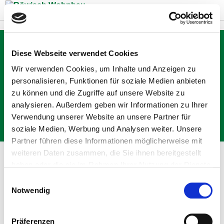
Zum Inhalt springen
Diese Webseite verwendet Cookies
Axel Theurer, Gaildof-
Wir verwenden Cookies, um Inhalte und Anzeigen zu
Friedhofstraße
personalisieren, Funktionen für soziale Medien anbieten
zu können und die Zugriffe auf unsere Website zu
analysieren. Außerdem geben wir Informationen zu Ihrer
Zurück
Verwendung unserer Website an unsere Partner für
soziale Medien, Werbung und Analysen weiter. Unsere
Partner führen diese Informationen möglicherweise mit
weiteren Daten zusammen, die Sie ihnen bereitgestellt
haben oder die sie im Rahmen Ihrer Nutzung der Dienste
gesammelt haben.
Einwilligungsauswahl
Notwendig
Die Firma Röwisch hat das Haus vor dem gesetzten
Zeitrahmen fertig gestellt – trotz teilweise schwieriger
Rahmenbedingungen.
Präferenzen