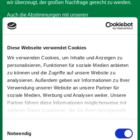
wir überzeugt, der großen Nachfrage gerecht zu werden.
Auch die Abstimmungen mit unseren
Handwerkspartnern sind bereits weit fortgeschritten,
sodass wir im Herbst mit dem Bau beginnen können. Ein
Einzug zum Weihnachtsfest 2028 erscheint aus heutiger
Sicht sehr realistisch.
Erste Rückmeldungen aus den Bauausschreibungen
Diese Webseite verwendet Cookies
zeigen zudem, dass wir die Wohnungen beginnend zu
Wir verwenden Cookies, um Inhalte und Anzeigen zu
Preisen von unter 5.000 € pro Quadratmeter Wohnfläche
anbieten können und damit ca. 500 € pro m² unter
personalisieren, Funktionen für soziale Medien anbieten
vergleichbaren Kaufpreisen in Schwäbisch Hall liegen
zu können und die Zugriffe auf unsere Website zu
werden.
analysieren. Außerdem geben wir Informationen zu Ihrer
Verwendung unserer Website an unsere Partner für
Ob zur Eigennutzung oder als wertbeständige
soziale Medien, Werbung und Analysen weiter. Unsere
Kapitalanlage – dieses Projekt bietet zahlreiche Vorteile.
Dank der innovativen QNG-Zertifizierung
Partner führen diese Informationen möglicherweise mit
(Qualitätssiegel Nachhaltiges Gebäude) und der KfW-
weiteren Daten zusammen, die Sie ihnen bereitgestellt
40-Bauweise profitieren Käufer von einem zinsgünstigen
haben oder die sie im Rahmen Ihrer Nutzung der Dienste
KfW-Darlehen von 150.000 € pro Wohnung.
gesammelt haben.
Einwilligungsauswahl
Kapitalanleger können darüber hinaus von attraktiven
Notwendig
steuerlichen Abschreibungsmöglichkeiten profitieren,
was bei einem Kapitalanleger mit einem hohen