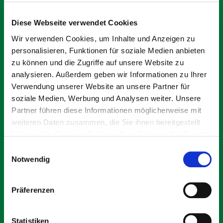
Sonderdarlehen der KFW für alle Käufer, für
Kapitalanleger 5% degressiv und 5% Sonder-AfA (4
Diese Webseite verwendet Cookies
Jahre).
Wir verwenden Cookies, um Inhalte und Anzeigen zu
Freuen Sie sich auf folgende Wohnungen:
personalisieren, Funktionen für soziale Medien anbieten
zu können und die Zugriffe auf unsere Website zu
Attraktive 3-Zimmer Penthousewohnung mit großer
analysieren. Außerdem geben wir Informationen zu Ihrer
Dachloggia und Kocherblick mit 91 m² Wohnfläche, mit
Verwendung unserer Website an unsere Partner für
bis zu 5 Metern Raumhöhe im Wohn-Ess-Bereich und
großer + großer ausbaubarer Galeriebereich mit 30 m²
soziale Medien, Werbung und Analysen weiter. Unsere
Grundfläche für 519.000 €
Partner führen diese Informationen möglicherweise mit
Komfortable 4-Zimmer Wohnungen, 104,5 m²
weiteren Daten zusammen, die Sie ihnen bereitgestellt
Wohnfläche mit Kocherblick ab 554.000 €
haben oder die sie im Rahmen Ihrer Nutzung der Dienste
gesammelt haben.
Außergewöhnliche Penthousewohnung mit 5 Zimmern,
Einwilligungsauswahl
149 m² Wohnfläche mit großer Dachloggia und
Notwendig
zusätzlich 20 m² Dachterrasse (Preis auf Anfrage)
Präferenzen
BA, 18,8 kWh(m²a), A+, wesentlicher Energieträger:
Strom-Mix, Bj. 2026.
Statistiken