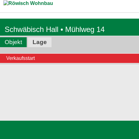
Zum Inhalt springen
Schwäbisch Hall • Mühlweg 14
Objekt
Lage
Verkaufsstart