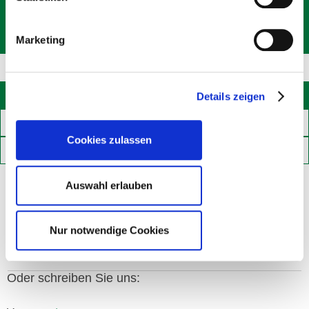
Marketing
Ihr persönlicher Ansprechpartner
Details zeigen
Weitere Objekte
Cookies zulassen
Teilen
Die Röwisch Geschäftsleitung freut sich auf Ihren Anruf
Auswahl erlauben
0791 / 94 66 46 - 16
Nur notwendige Cookies
Oder schreiben Sie uns: